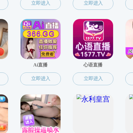
的高质量发展，为学校事业发展凝聚最强大的思想力量。
仰滢带领全体人员进行师德师风建设专题教育，学习《中共中央国务院
的意见》《新时代高校教师职业行为十项准则》等内容，同时结合“身边事”
人和党员代表发言。