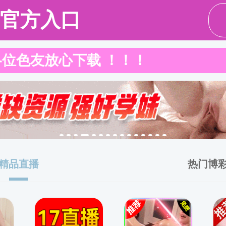
建园地
科研竞赛
团学风采
资助育人
公寓文明
心