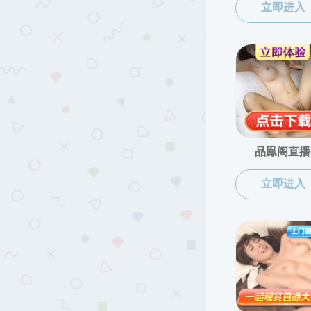
项事业
会上，
伍建设
构负责