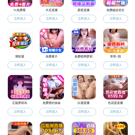
科研通知
科研通知
RESEARCH NOTICE

免费直播 关于组织开展免
公告公示

【转发】关于举办第五
教学通知

关于2020年度“中国

学生事务
免费直播 关于对新引

转发：关于开展2019
科研通知
学术讲座
学术会议